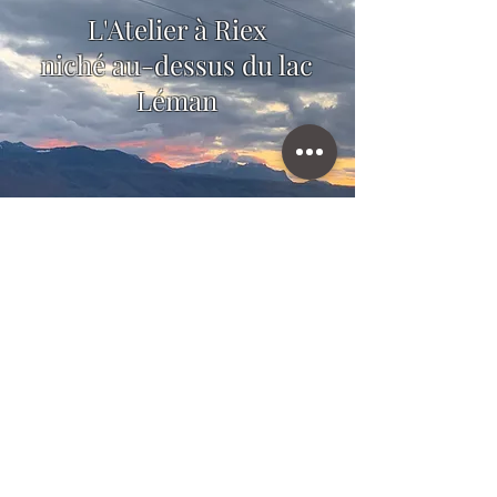
L'Atelier à Riex
niché au-dessus du lac
Léman