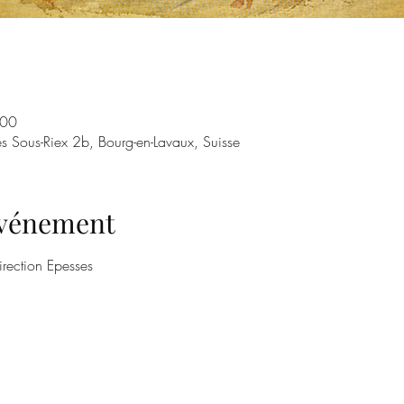
:00
s Sous-Riex 2b, Bourg-en-Lavaux, Suisse
'événement
direction Epesses