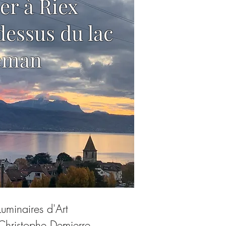
ier à Riex
dessus du lac
éman
Luminaires d'Art
Christophe Demierre