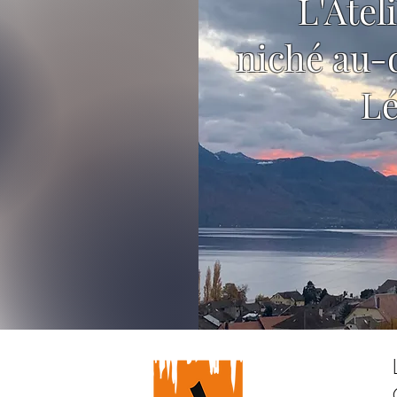
L'Atel
niché au-
L