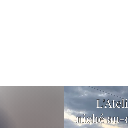
L'Atel
niché au-