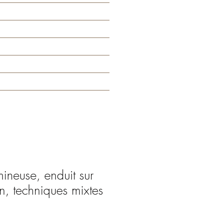
Home
Christophe
Événements
Modèles
Contact
ineuse, enduit sur
on, techniques mixtes