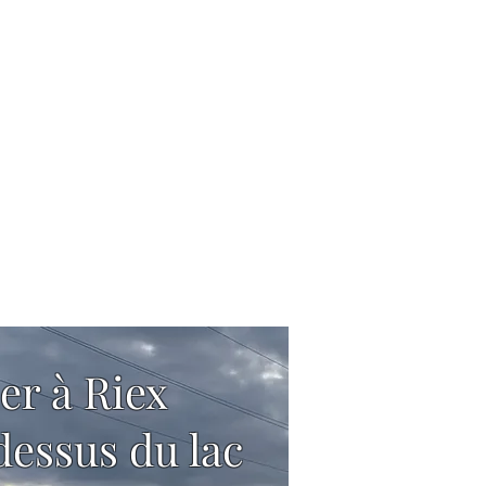
ier à Riex
dessus du lac