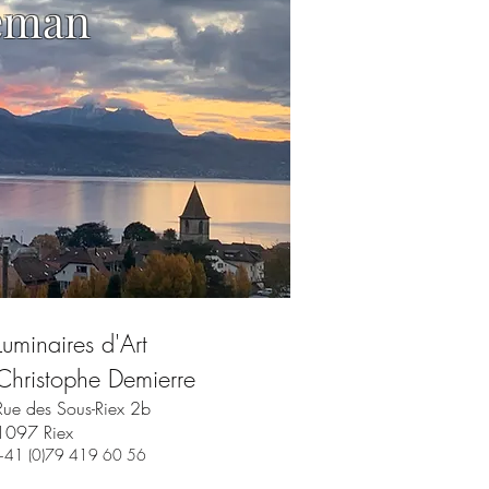
éman
Luminaires d'Art
Christophe Demierre
Rue des Sous-Riex 2b
1097 Riex
+41 (0)79 419 60 56