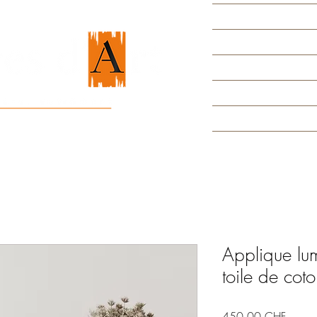
Applique lum
toile de cot
Prix
450.00 CHF