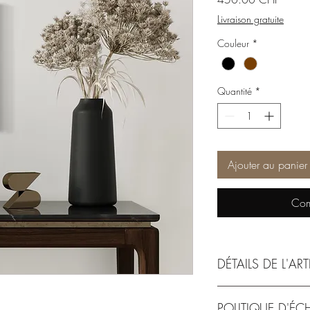
Livraison gratuite
Couleur
*
Quantité
*
Ajouter au panier
Com
DÉTAILS DE L'ART
43x43cm encadré dans
POLITIQUE D'É